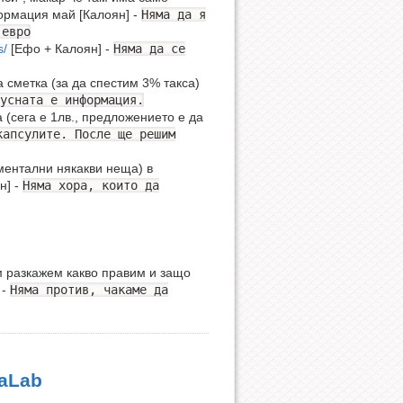
ормация май [Калоян] -
Няма да я
 евро
s/
[Ефо + Калоян] -
Няма да се
 сметка (за да спестим 3% такса)
усната е информация.
 (сега е 1лв., предложението е да
капсулите. После ще решим
ментални някакви неща) в
н] -
Няма хора, които да
м разкажем какво правим и защо
 -
Няма против, чакаме да
naLab