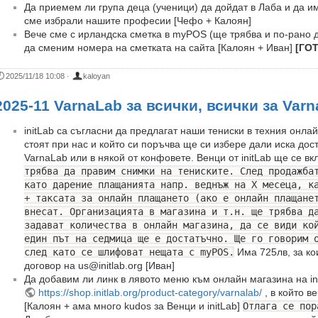
Да приемем ли група деца (ученици) да дойдат в Лаба и да и
сме избрали нашите професии [Чефо + Калоян]
Вече сме с ирландска сметка в myPOS (ще трябва и по-рано 
да сменим номера на сметката на сайта [Калоян + Иван]
[ГО
2025/11/18 10:08
·
kaloyan
2025-11 VarnaLab за всички, всички за Var
initLab са съгласни да предлагат наши тениски в техния онлай
стоят при нас и който си поръчва ще си избере дали иска дост
VarnaLab или в някой от конфовете. Венци от initLab ще се вк
трябва да правим снимки на тениските. След продажба
като дарение плащанията напр. веднъж на Х месеца, к
+ таксата за онлайн плащането (ако е онлайн плащане
внесат. Организацията в магазина и т.н. ще трябва д
задават количества в онлайн магазина, да се види ко
един път на седмица ще е достатъчно. Ще го говорим 
след като се шлифоват нещата с myPOS.
Има 725лв, за ко
договор на us@initlab.org [Иван]
Да добавим ли линк в лявото меню към онлайн магазина на in
https://shop.initlab.org/product-category/varnalab/
, в който в
[Калоян + ама много kudos за Венци и initLab]
Отлага се пор