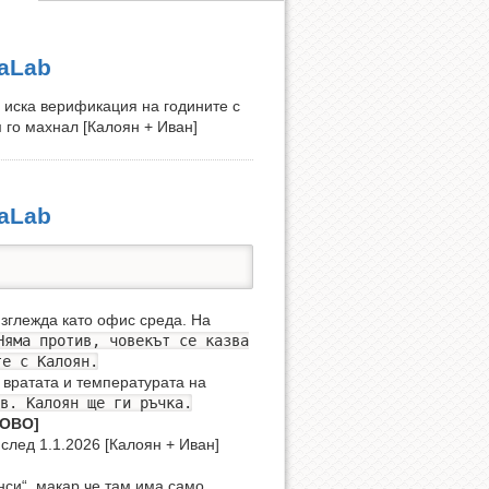
naLab
то иска верификация на годините с
 го махнал [Калоян + Иван]
naLab
изглежда като офис среда. На
Няма против, човекът се казва
те с Калоян.
а вратата и температурата на
в. Калоян ще ги ръчка.
ТОВО]
след 1.1.2026 [Калоян + Иван]
си“, макар че там има само