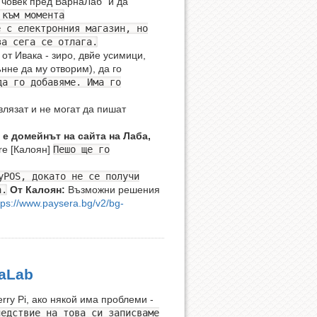
 човек пред ВарнаЛаб“ и да
 към момента
е с електронния магазин, но
за сега се отлага.
т Ивака - зиро, двйе усимици,
нне да му отворим), да го
да го добавяме. Има го
влязат и не могат да пишат
е домейнът на сайта на Лаба,
are [Калоян]
Пешо ще го
yPOS, докато не се получи
а.
От Калоян:
Възможни решения
tps://www.paysera.bg/v2/bg-
naLab
ry Pi, ако някой има проблеми -
ледствие на това си записваме