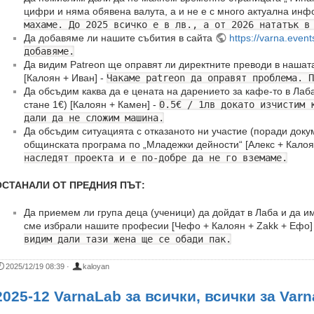
цифри и няма обявена валута, а и не е с много актуална инф
махаме. До 2025 всичко е в лв., а от 2026 нататък в
Да добавяме ли нашите събития в сайта
https://varna.event
добавяме.
Да видим Patreon ще оправят ли директните преводи в нашата
[Калоян + Иван] -
Чакаме patreon да оправят проблема. П
Да обсъдим каква да е цената на дарението за кафе-то в Лаба
стане 1€) [Калоян + Камен] -
0.5€ / 1лв докато изчистим 
дали да не сложим машина.
Да обсъдим ситуацията с отказаното ни участие (поради доку
общинската програма по „Младежки дейности“ [Алекс + Калоя
наследят проекта и е по-добре да не го вземаме.
ОСТАНАЛИ ОТ ПРЕДНИЯ ПЪТ:
Да приемем ли група деца (ученици) да дойдат в Лаба и да и
сме избрали нашите професии [Чефо + Калоян + Zakk + Ефо]
видим дали тази жена ще се обади пак.
2025/12/19 08:39
·
kaloyan
2025-12 VarnaLab за всички, всички за Var