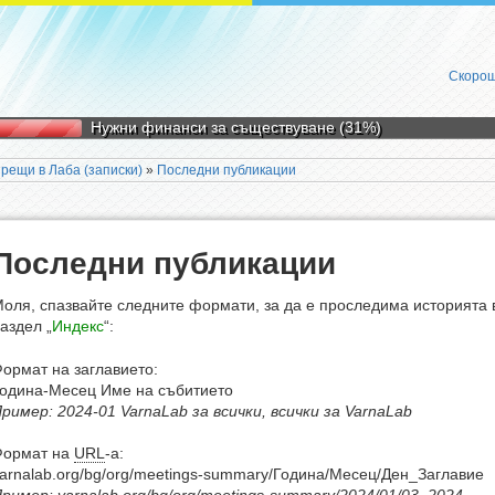
Скорош
Нужни финанси за съществуване (31%)
рещи в Лаба (записки)
»
Последни публикации
Последни публикации
оля, спазвайте следните формати, за да е проследима историята 
аздел „
Индекс
“:
ормат на заглавието:
одина-Месец Име на събитието
ример: 2024-01 VarnaLab за всички, всички за VarnaLab
Формат на
URL
-а:
arnalab.org/bg/org/meetings-summary/Година/Месец/Ден_Заглавие