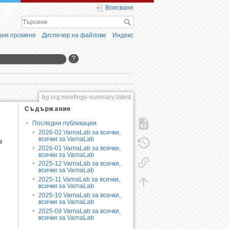
Вписване
ни промени
Диспечер на файлове
Индекс
?
bg:org:meetings-summary:latest
Съдържание
Последни публикации
2026-02 VarnaLab за всички,
всички за VarnaLab
в
2026-01 VarnaLab за всички,
всички за VarnaLab
2025-12 VarnaLab за всички,
всички за VarnaLab
2025-11 VarnaLab за всички,
всички за VarnaLab
2025-10 VarnaLab за всички,
всички за VarnaLab
2025-09 VarnaLab за всички,
всички за VarnaLab