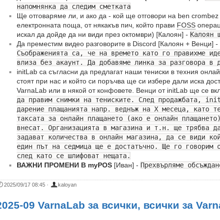
напомнянка да следим сметката
Ще отговаряме ли, и ако да - кой ще отговори на ben crombez
електронната поща, от някакъв пич, който прави
FOSS
операц
искал да дойде да ни види през октомври) [Калоян] -
Калоян 
Да преместим видео разговорите в Discord [Калоян + Венци] -
Съображенията са, че на времето като го правихме ид
влиза без акаунт. Да добавяме линка за разговора в 
initLab са съгласни да предлагат наши тениски в техния онлай
стоят при нас и който си поръчва ще си избере дали иска дост
VarnaLab или в някой от конфовете. Венци от initLab ще се вк
да правим снимки на тениските. След продажбата, ini
дарение плащанията напр. веднъж на Х месеца, като т
таксата за онлайн плащането (ако е онлайн плащането
внесат. Организацията в магазина и т.н. ще трябва д
задават количества в онлайн магазина, да се види ко
един път на седмица ще е достатъчно. Ще го говорим 
след като се шлифоват нещата.
ВАЖНИ ПРОМЕНИ В myPOS
[Иван] -
Прехвърляме обсъждан
2025/09/17 08:45
·
kaloyan
2025-09 VarnaLab за всички, всички за Var