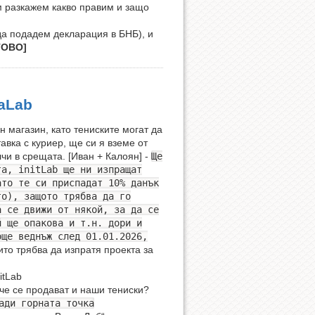
м разкажем какво правим и защо
да подадем декларация в БНБ), и
ТОВО]
naLab
н магазин, като тениските могат да
авка с куриер, ще си я вземе от
лчи в срещата. [Иван + Калоян] -
Ще
та, initLab ще ни изпращат
ато те си приспадат 10% данък
то), защото трябва да го
а се движи от някой, за да се
й ще опакова и т.н. дори и
още веднъж след 01.01.2026,
ито трябва да изпратя проекта за
itLab
ече се продават и наши тениски?
ади горната точка