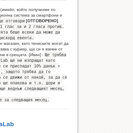
 (имейл, който получихме по
ионна система за смартфони и
ще отговори
[ОТГОВОРЕНО]
1 глас за и 2 гласа против.
еята беше всеки да може да
дискорд евента.
н магазин, като тениските могат да
авка с куриер, ще си я вземе от
лчи в срещата. [Иван] -
Ще трябва
tLab ще ни изпращат като
е си приспадат 10% данък +
), защото трябва да го
а се движи от някой, за да се
й ще опакова и т.н. дори и
още веднъж следващият месец,
е за следващия месец.
naLab