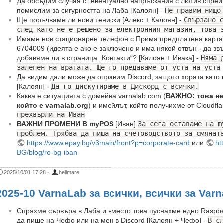
Да обсъдим случая с „евентуално напръскания с лютив спрей
помислим за сигурността на Лаба [Калоян] -
Не правим нищо
Ще поръчваме ли нови тениски [Алекс + Калоян] -
Свързано 
след като не е решено за електронния магазин, това 
Имаме нов стационарен телефон с Прима предплатена карта о
6704009 (идеята е ако е заключено и има някой отвън - да звъ
добавяме ли в страница „Контакти“? [Калоян + Ивака] -
Няма 
залепен на вратата. Ще го предаваме от уста на уста
Да видим дали може да оправим Discord, защото хората като 
[Калоян] -
Да го дискутираме в Дискорд с всички.
Каква е ситуацията с домейна varnalab.com (
ВАЖНО: това не 
който е varnalab.org
) и имейлът, който получихме от Cloudfl
прехвърли на Иван
ВАЖНИ ПРОМЕНИ В myPOS
[Иван]
За сега оставаме на m
проблем. Трябва да пиша на счетоводството за смянат
https://www.epay.bg/v3main/front?p=corporate-card
или
ht
BG/blog/ro-bg-iban
2025/10/01 17:28
·
hellmare
2025-10 VarnaLab за всички, всички за Var
Спряхме сървъра в Лаба и вместо това пуснахме едно Raspber
да пише на Чефо или на мен в Discord [Калоян + Чефо] -
В с