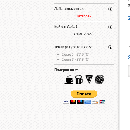
П
0
Лаба в момента е:
затворен
Кой е в Лаба?
Няма никой!
Температурата в Лаба:
Стая 1 -
27.9
°C
Стая 2 -
27.9
°C
Почерпи ни с: