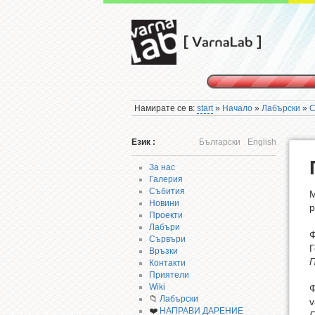
Намирате се в:
start
»
Начало
»
Лабърски
»
С
Език :
Български
English
За нас
Галерия
Събития
М
Новини
р
Проекти
Лабъри
Ф
Сървъри
Г
Връзки
П
Контакти
Приятели
Wiki
📁
Лабърски
v
❤️
НАПРАВИ ДАРЕНИЕ