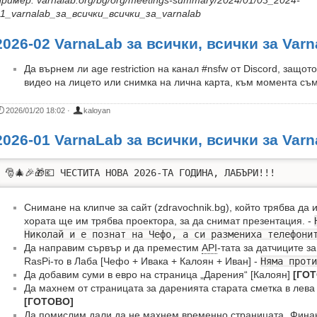
ример: varnalab.org/bg/org/meetings-summary/2024/01/03_2024-
1_varnalab_за_всички_всички_за_varnalab
2026-02 VarnaLab за всички, всички за Var
Да върнем ли age restriction на канал #nsfw от Discord, защо
видео на лицето или снимка на лична карта, към момента съм
2026/01/20 18:02
·
kaloyan
2026-01 VarnaLab за всички, всички за Var
🎅🎄🎉🎁💶 ЧЕСТИТА НОВА 2026-ТА ГОДИНА, ЛАБЪРИ!!!
Снимане на клипче за сайт (zdravochnik.bg), който трябва да 
хората ще им трябва проектора, за да снимат презентация. -
Николай и е познат на Чефо, а си размениха телефони
Да направим сървър и да преместим
API
-тата за датчиците з
RasPi-то в Лаба [Чефо + Ивака + Калоян + Иван] -
Няма проти
Да добавим суми в eвро на страница „Дарения“ [Калоян]
[ГО
Да махнем от страницата за даренията старата сметка в лева 
[ГОТОВО]
Да помислим дали да не махнем временно страницата „Финан