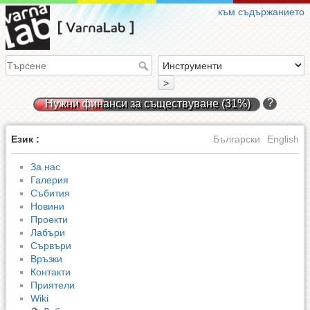
към съдържанието
>
?
Нужни финанси за съществуване (31%)
Език :
Български
English
За нас
Галерия
Събития
Новини
Проекти
Лабъри
Сървъри
Връзки
Контакти
Приятели
Wiki