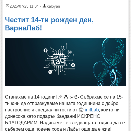
2025/07/25 11:34
·
kaloyan
Честит 14-ти рожден ден,
ВарнаЛаб!
Станахме на 14 години! 🎉 🎂 🎈🥳 Събрахме се на 15-
ти юни да отпразнуваме нашата годишнина с добро
настроение и специални гости от
initLab
, които ни
донесоха като подарък бандани! ИСКРЕНО
БЛАГОДАРИМ! Надяваме се следващата година да се
съберем още повече хора и Лабът още да е жив!