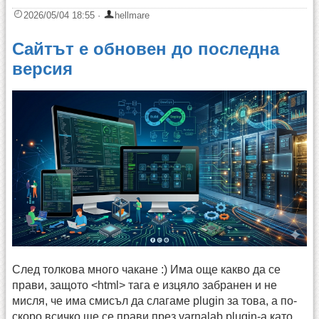
2026/05/04 18:55
·
hellmare
Сайтът е обновен до последна
версия
След толкова много чакане :) Има още какво да се
прави, защото <html> тага е изцяло забранен и не
мисля, че има смисъл да слагаме plugin за това, а по-
скоро всичко ще се прави през varnalab plugin-а като