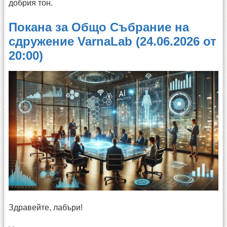
добрия тон.
Покана за Общо Събрание на
сдружение VarnaLab (24.06.2026 от
20:00)
Здравейте, лабъри!