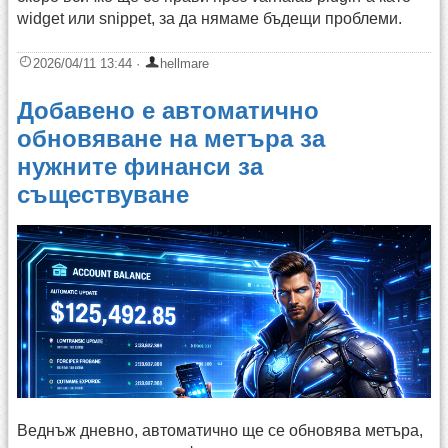
widget или snippet, за да нямаме бъдещи проблеми.
2026/04/11 13:44
·
hellmare
Добавено е автоматично
обновяване на метъра за
нужните финанси за
съществуване
Веднъж дневно, автоматично ще се обновява метъра,