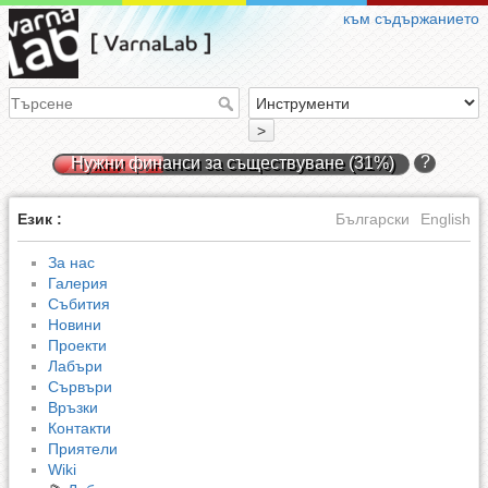
към съдържанието
>
?
Нужни финанси за съществуване (31%)
Език :
Български
English
За нас
Галерия
Събития
Новини
Проекти
Лабъри
Сървъри
Връзки
Контакти
Приятели
Wiki