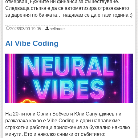
отмерващ нужните ни финанси за съществуване.
Следваща стъпка е да се автоматизира отразяването
за дарения по банката… надявам се да е тази година :)
2026/03/09 19:05
·
hellmare
AI Vibe Coding
На 20-ти юни Орлин Бобчев и Юли Сапунджиев ни
разказаха какво е Vibe Coding и дори направихме
страхотни работещи приложения за буквално няколко
минути. Ето и няколко снимки от събитието: