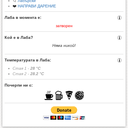
📁
Лабърски
❤️
НАПРАВИ ДАРЕНИЕ
Лаба в момента е:
затворен
Кой е в Лаба?
Няма никой!
Температурата в Лаба:
Стая 1 -
28
°C
Стая 2 -
28.2
°C
Почерпи ни с: