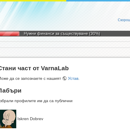
Скорош
Нужни финанси за съществуване (30%)
Стани част от VarnaLab
оже да се запознаете с нашият
Устав
.
Лабъри
збрали профилите им да са публични
Iskren Dobrev