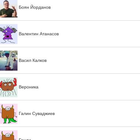
Боян Йорданов
Валентин Атанасов
Васил Калков
Вероника
Галин Суваджиев
Ганди