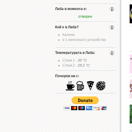
Лаба в момента е:
отворен
Кой е в Лаба?
Калоян
и 1 непознато устройство
Температурата в Лаба:
Стая 1 -
30
°C
Стая 2 -
29.1
°C
Почерпи ни с: