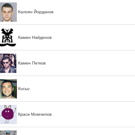
Калоян Йорданов
Камен Найденов
Камен Петков
Косьо
Краси Момчилов