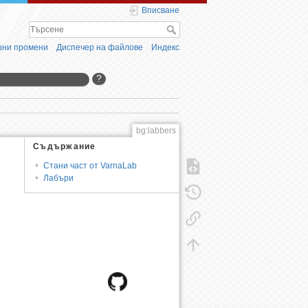
Вписване
ни промени
Диспечер на файлове
Индекс
?
bg:labbers
Съдържание
Стани част от VarnaLab
Лабъри