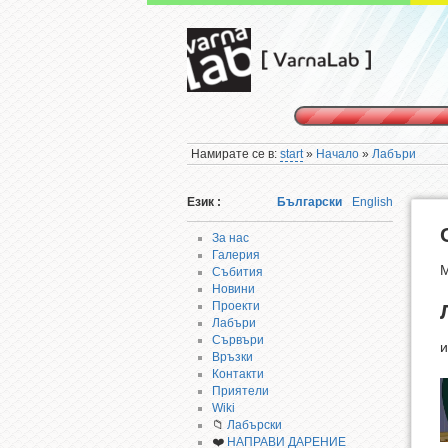
Намирате се в:
start
»
Начало
»
Лабъри
Език :
Български
English
За нас
Галерия
М
Събития
Новини
Проекти
Лабъри
Сървъри
и
Връзки
Контакти
Приятели
Wiki
📁
Лабърски
❤️
НАПРАВИ ДАРЕНИЕ