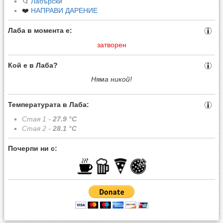
📁
Лабърски
❤️
НАПРАВИ ДАРЕНИЕ
Лаба в момента е:
затворен
Кой е в Лаба?
Няма никой!
Температурата в Лаба:
Стая 1 -
27.9
°C
Стая 2 -
28.1
°C
Почерпи ни с: