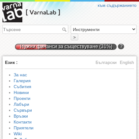
към съдържанието
>
?
Нужни финанси за съществуване (31%)
Език :
Български
English
За нас
Галерия
Събития
Новини
Проекти
Лабъри
Сървъри
Връзки
Контакти
Приятели
Wiki