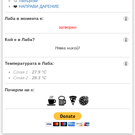
📁
Лабърски
❤️
НАПРАВИ ДАРЕНИЕ
Лаба в момента е:
затворен
Кой е в Лаба?
Няма никой!
Температурата в Лаба:
Стая 1 -
27.9
°C
Стая 2 -
28.3
°C
Почерпи ни с: