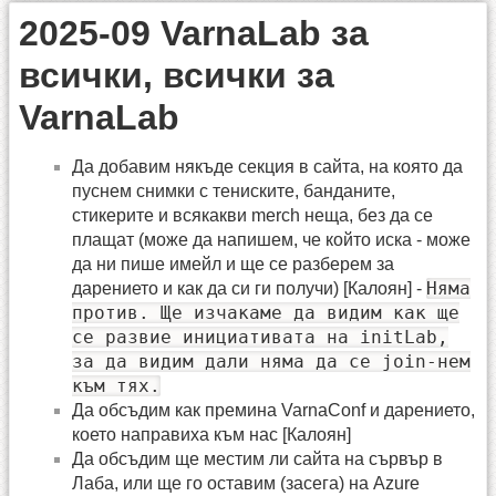
2025-09 VarnaLab за
всички, всички за
VarnaLab
Да добавим някъде секция в сайта, на която да
пуснем снимки с тениските, банданите,
стикерите и всякакви merch неща, без да се
плащат (може да напишем, че който иска - може
да ни пише имейл и ще се разберем за
Няма
дарението и как да си ги получи) [Калоян] -
против. Ще изчакаме да видим как ще
се развие инициативата на initLab,
за да видим дали няма да се join-нем
към тях.
Да обсъдим как премина VarnaConf и дарението,
което направиха към нас [Калоян]
Да обсъдим ще местим ли сайта на сървър в
Лаба, или ще го оставим (засега) на Azure