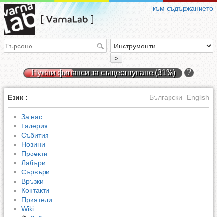
към съдържанието
>
?
Нужни финанси за съществуване (31%)
Език :
Български
English
За нас
Галерия
Събития
Новини
Проекти
Лабъри
Сървъри
Връзки
Контакти
Приятели
Wiki