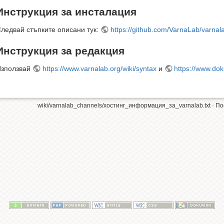
Инструкция за инсталация
ледвай стъпките описани тук:
https://github.com/VarnaLab/varnal
Инструкция за редакция
Използвай
https://www.varnalab.org/wiki/syntax
и
https://www.dok
wiki/varnalab_channels/хостинг_информация_за_varnalab.txt
· По