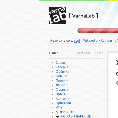
Намирате се в:
start
»
Wikipedia
»
Канали на 
Език :
Български
English
За нас
Галерия
Събития
Новини
Проекти
Лабъри
Сървъри
Връзки
Контакти
Приятели
Wiki
📁
Лабърски
❤️
НАПРАВИ ДАРЕНИЕ