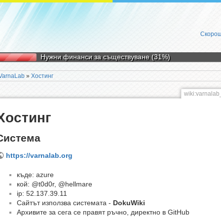
Скорош
Нужни финанси за съществуване (31%)
VarnaLab
»
Хостинг
wiki:varnala
Хостинг
Система
https://varnalab.org
къде: azure
кой: @t0d0r, @hellmare
ip: 52.137.39.11
Сайтът използва системата -
DokuWiki
Архивите за сега се правят ръчно, директно в GitHub