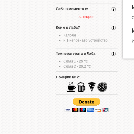
Лаба в момента е:
затворен
С
Кой е в Лаба?
Калоян
и 1 непознато устройство
Температурата в Лаба:
Стая 1 -
29
°C
Стая 2 -
29.1
°C
Почерпи ни с: