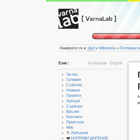
Намирате се в:
start
»
Wikipedia
»
Ползване 
Език :
Български
English
За нас
Галерия
Събития
Новини
Проекти
Н
Лабъри
в
Сървъри
Връзки
Контакти
Приятели
Wiki
📁
Лабърски
❤️
НАПРАВИ ДАРЕНИЕ