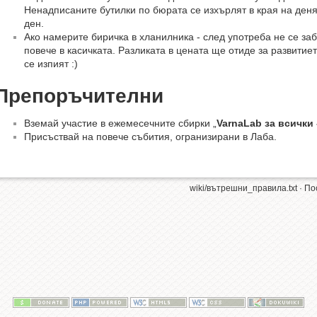
Ненадписаните бутилки по бюрата се изхърлят в края на ден
ден.
Ако намерите биричка в хланилника - след употреба не се за
повече в касичката. Разликата в цената ще отиде за развитиет
се изпият :)
Препоръчителни
Вземай участие в ежемесечните сбирки „
VarnaLab за всички 
Присъствай на повече събития, огранизирани в Лаба.
wiki/вътрешни_правила.txt
· По