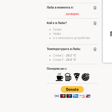
Лаба в момента е:
затворен
Кой е в Лаба?
Галин
Чефо
и 1 непознато устройство
Температурата в Лаба:
Стая 1 -
28.2
°C
Стая 2 -
26.9
°C
Почерпи ни с: