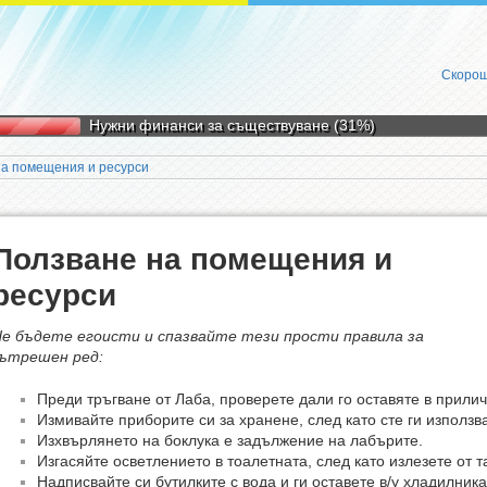
Скорош
Нужни финанси за съществуване (31%)
на помещения и ресурси
Ползване на помещения и
ресурси
е бъдете егоисти и спазвайте тези прости правила за
ътрешен ред:
Преди тръгване от Лаба, проверете дали го оставяте в прилич
Измивайте приборите си за хранене, след като сте ги използв
Изхвърлянето на боклука е задължение на лабърите.
Изгасяйте осветлението в тоалетната, след като излезете от т
Надписвайте си бутилките с вода и ги оставете в/у хладилника