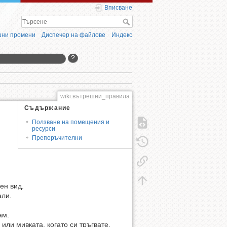
Вписване
ни промени
Диспечер на файлове
Индекс
?
wiki:вътрешни_правила
Съдържание
Ползване на помещения и
ресурси
Препоръчителни
ен вид.
али.
ам.
 или мивката, когато си тръгвате.