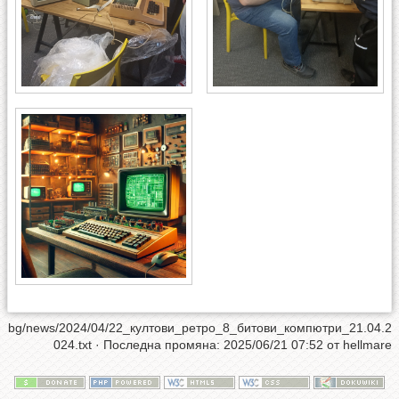
bg/news/2024/04/22_култови_ретро_8_битови_компютри_21.04.2
024.txt
· Последна промяна:
2025/06/21 07:52
от
hellmare