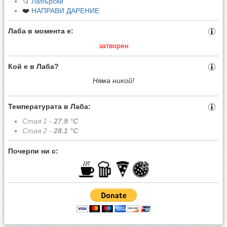
📁
Лабърски
❤️
НАПРАВИ ДАРЕНИЕ
Лаба в момента е:
затворен
Кой е в Лаба?
Няма никой!
Температурата в Лаба:
Стая 1 -
27.9
°C
Стая 2 -
28.1
°C
Почерпи ни с: