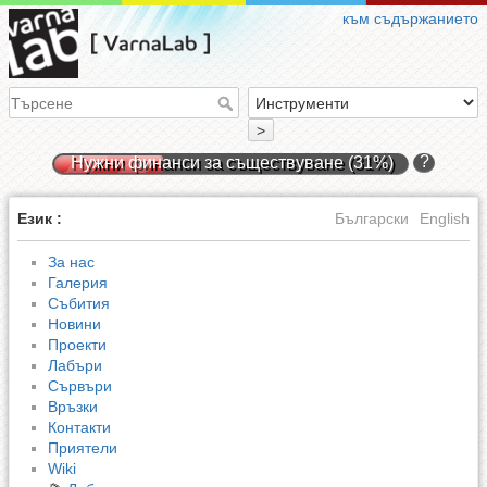
към съдържанието
>
?
Нужни финанси за съществуване (31%)
Език :
Български
English
За нас
Галерия
Събития
Новини
Проекти
Лабъри
Сървъри
Връзки
Контакти
Приятели
Wiki