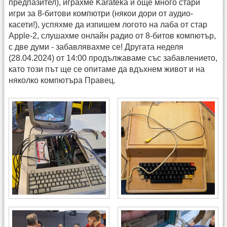
предпазител), играхме Karateka и още много стари
игри за 8-битови компютри (някои дори от аудио-
касети!), успяхме да изпишем логото на лаба от стар
Apple-2, слушахме онлайн радио от 8-битов компютър,
с две думи - забавлявахме се! Другата неделя
(28.04.2024) от 14:00 продължаваме със забавлението,
като този път ще се опитаме да вдъхнем живот и на
няколко компютъра Правец.