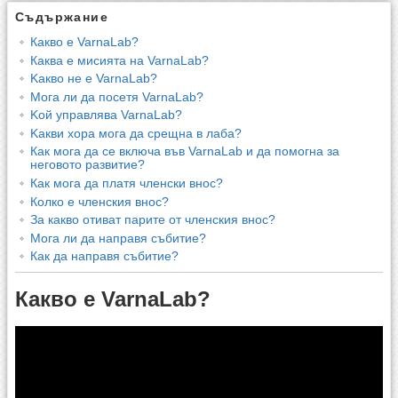
Съдържание
Какво е VarnaLab?
Каква е мисията на VarnaLab?
Kакво не е VarnaLab?
Мога ли да посетя VarnaLab?
Kой управлява VarnaLab?
Kакви хора мога да срещна в лаба?
Как мога да се включа във VarnaLab и да помогна за
неговото развитие?
Как мога да платя членски внос?
Колко е членския внос?
За какво отиват парите от членския внос?
Мога ли да направя събитие?
Как да направя събитие?
Какво е VarnaLab?