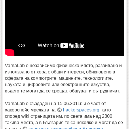
VarnaLab е независимо физическо място, развивано и
използвано от хора с общи интереси, обикновено в
сферата на компютрите, машините, технологиите,
науката и цифровите или електронните изкуства,
където те могат да се срещат, общуват и сътрудничат.
VarnaLab е създаден на 15.06.2011г. и е част от
хакерспейс мрежата на
hackerspaces.org
, като
според wiki страницата им, по света има над 2300
такива места, а в България те са няколко и могат да се
видят в
списъка с хакерспейси в България
.