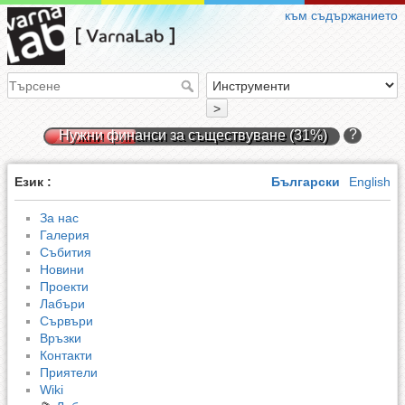
към съдържанието
>
?
Нужни финанси за съществуване (31%)
Език :
Български
English
За нас
Галерия
Събития
Новини
Проекти
Лабъри
Сървъри
Връзки
Контакти
Приятели
Wiki