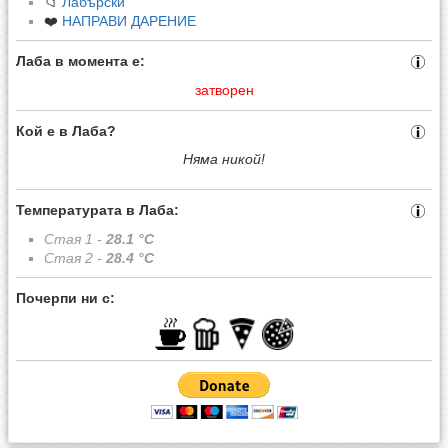
📁
Лабърски
❤️
НАПРАВИ ДАРЕНИЕ
Лаба в момента е:
затворен
Кой е в Лаба?
Няма никой!
Температурата в Лаба:
Стая 1 -
28.1
°C
Стая 2 -
28.4
°C
Почерпи ни с: