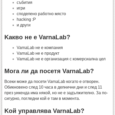
събития
игри
споделено работно място
hacking :P
и други
Kакво не е VarnaLab?
VarnaLab не е компания
VarnaLab не е продукт
VarnaLab не е организация с комерсиална цел
Мога ли да посетя VarnaLab?
Всеки може да посети VarnaLab когато е отворен.
Обикновено след 10 часа в делнични дни и след 11
през уикенда има някой, но не е задължително. За по-
сигурно, погледни кой е там в момента.
Kой управлява VarnaLab?