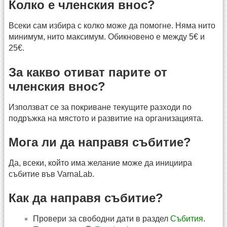
Колко е членския внос?
Всеки сам избира с колко може да помогне. Няма нито
минимум, нито максимум. Обикновено е между 5€ и
25€.
За какво отиват парите от
членския внос?
Използват се за покриване текущите разходи по
подръжка на мястото и развитие на организацията.
Мога ли да направя събитие?
Да, всеки, който има желание може да инициира
събитие във VarnaLab.
Как да направя събитие?
Провери за свободни дати в раздел
Събития
.